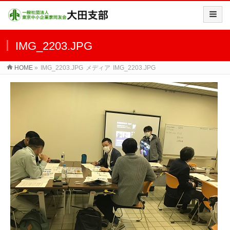
IMG_2203.JPG
HOME
»
IMG_2203.JPG
メディア
IMG_2203.JPG