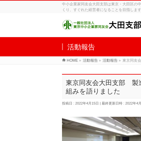
中小企業家同友会大田支部は東京・大田区の
くり、すぐれた経営者になることを目指しま
活動報告
HOME
»
活動報告
»
活動報告
»
東京同友
東京同友会大田支部 製
組みを語りました
投稿日 : 2022年4月15日
最終更新日時 : 2022年4