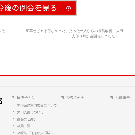
した
変革せざるを得なかった、たった一人からの経営改善（大田
支部３月例会開催しました）
→
同友会とは
今後の例会
活動報告
中小企業家同友会について
大田支部について
部会のご紹介
会員一覧
会報誌 『おおたの同友』