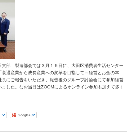
田支部 製造部会では３月１５日に、大田区消費者生活センター
「衰退産業から成長産業への変革を目指して～経営とお金の本
社長にご報告をいただき、報告後のグループ討論会にて参加経営
いました。なお当日はZOOMによるオンライン参加も加えて多く
r
Google+