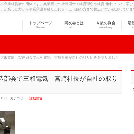
中小企業経営者の団体です。異業種での社長同士で経営理念や経営指針について学び
す。起業した方から事業承継を経た二代目・三代目の方まで幅広い方が参加していま
トップページ
同友会とは
今後の例会
活
Home
about
meeting
re
会大田支部 製造部会で三和電気 宮崎社長が自社の取り組みを語りました
造部会で三和電気 宮崎社長が自社の取り
月15日
カテゴリー :
活動報告