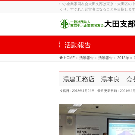
中小企業家同友会大田支部は東京・大田区の
くり、すぐれた経営者になることを目指しま
活動報告
HOME
»
活動報告
»
活動報告
»
2018年
»
湯建工務店 湯本良一会
投稿日 : 2018年1月24日
最終更新日時 : 2021年4