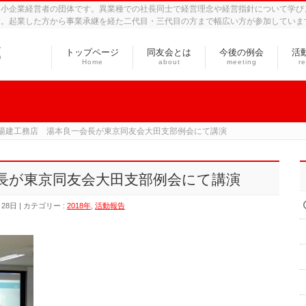
中小企業経営者の団体です。異業種での社長同士で経営理念や経営指針について学び
す。起業した方から事業承継を経た二代目・三代目の方まで幅広い方が参加していま
トップページ
同友会とは
今後の例会
活
Home
about
meeting
re
湯建工務店 湯本良一会長が東京同友会大田支部例会にて講演
長が東京同友会大田支部例会にて講演
月28日
カテゴリー :
2018年
,
活動報告