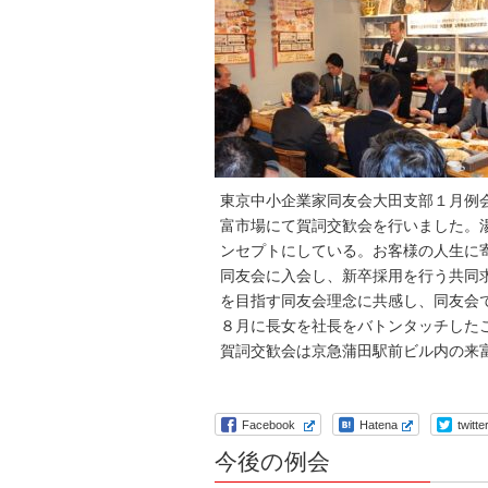
東京中小企業家同友会大田支部１月例
富市場にて賀詞交歓会を行いました。
ンセプトにしている。お客様の人生に
同友会に入会し、新卒採用を行う共同
を目指す同友会理念に共感し、同友会
８月に長女を社長をバトンタッチした
賀詞交歓会は京急蒲田駅前ビル内の来
Facebook
Hatena
twitte
今後の例会