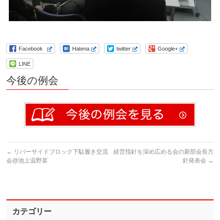
Facebook
Hatena
twitter
Google+
LINE
今後の例会
←
リバーサイドブロック下駄履き交流
経営指針を深め広める会の新部会長方
会@池上温野菜
針発表会
→
カテゴリー