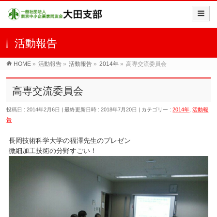
活動報告
HOME
»
活動報告
»
活動報告
»
2014年
»
高専交流委員会
高専交流委員会
投稿日 : 2014年2月6日
最終更新日時 : 2018年7月20日
カテゴリー :
2014年
,
活動報
告
長岡技術科学大学の福澤先生のプレゼン
微細加工技術の分野すごい！