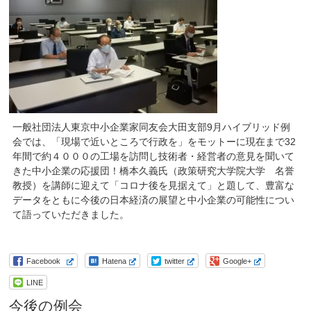
一般社団法人東京中小企業家同友会大田支部9月ハイブリッド例
会では、「現場で近いところで行政を」をモットーに現在まで32
年間で約４０００の工場を訪問し技術者・経営者の意見を聞いて
きた中小企業の応援団！橋本久義氏（政策研究大学院大学 名誉
教授）を講師に迎えて「コロナ後を見据えて」と題して、豊富な
データをともに今後の日本経済の展望と中小企業の可能性につい
て語っていただきました。
Facebook
Hatena
twitter
Google+
LINE
今後の例会